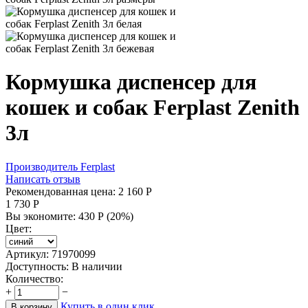
Кормушка диспенсер для
кошек и собак Ferplast Zenith
3л
Производитель
Ferplast
Написать отзыв
Рекомендованная цена:
2 160
Р
1 730
Р
Вы экономите:
430
Р
(
20
%)
Цвет:
Артикул:
71970099
Доступность:
В наличии
Количество:
+
−
Купить в один клик
В корзину