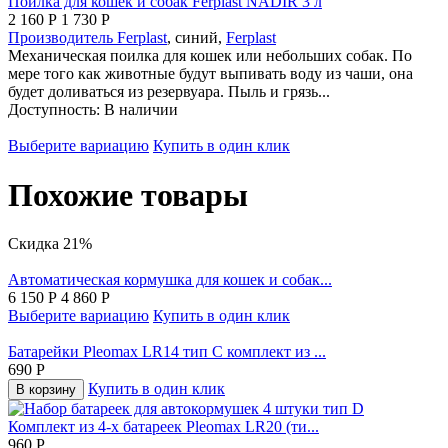
Поилка для кошек и собак Ferplast NADIR 3 л
2 160
Р
1 730
Р
Производитель
Ferplast
, синий,
Ferplast
Механическая поилка для кошек или небольших собак. По
мере того как животные будут выпивать воду из чаши, она
будет доливаться из резервуара. Пыль и грязь...
Доступность:
В наличии
Выберите вариацию
Купить в один клик
Похожие товары
Скидка 21%
Автоматическая кормушка для кошек и собак...
6 150
Р
4 860
Р
Выберите вариацию
Купить в один клик
Батарейки Pleomax LR14 тип C комплект из ...
690
Р
Купить в один клик
В корзину
Комплект из 4-х батареек Pleomax LR20 (ти...
960
Р