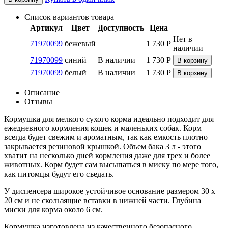
Список вариантов товара
Артикул
Цвет
Доступность
Цена
Нет в
71970099
бежевый
1 730
Р
наличии
71970099
синий
В наличии
1 730
Р
В корзину
71970099
белый
В наличии
1 730
Р
В корзину
Описание
Отзывы
Кормушка для мелкого сухого корма идеально подходит для
ежедневного кормления кошек и маленьких собак. Корм
всегда будет свежим и ароматным, так как емкость плотно
закрывается резиновой крышкой. Объем бака 3 л - этого
хватит на несколько дней кормления даже для трех и более
животных. Корм будет сам высыпаться в миску по мере того,
как питомцы будут его съедать.
У диспенсера широкое устойчивое основание размером 30 х
20 см и не скользящие вставки в нижней части. Глубина
миски для корма около 6 см.
Кормушка изготовлена из качественного безопасного