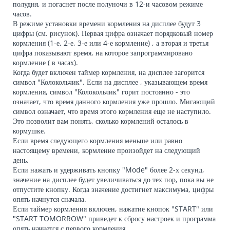
полудня, и погаснет после полуночи в 12-и часовом режиме
часов.
В режиме установки времени кормления на дисплее будут 3
цифры (см. рисунок). Первая цифра означает порядковый номер
кормления (1-е, 2-е, 3-е или 4-е кормление) , а вторая и третья
цифра показывают время, на которое запрограммировано
кормление ( в часах).
Когда будет включен таймер кормления, на дисплее загорится
символ "Колокольчик". Если на дисплее , указывающем время
кормления, символ "Колокольчик" горит постоянно - это
означает, что время данного кормления уже прошло. Мигающий
символ означает, что время этого кормления еще не наступило.
Это позволит вам понять, сколько кормлений осталось в
кормушке.
Если время следующего кормления меньше или равно
настоящему времени, кормление произойдет на следующий
день.
Если нажать и удерживать кнопку "Mode" более 2-х секунд,
значение на дисплее будет увеличиваться до тех пор, пока вы не
отпустите кнопку. Когда значение достигнет максимума, цифры
опять начнутся сначала.
Если таймер кормления включен, нажатие кнопок "START" или
"START TOMORROW" приведет к сбросу настроек и программа
опять начнется с первого кормления.