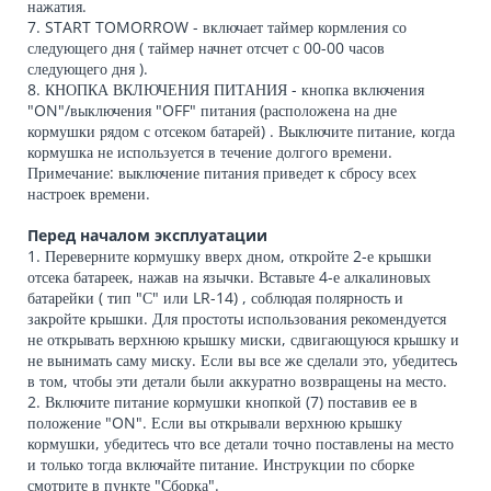
нажатия.
7. START TOMORROW - включает таймер кормления со
следующего дня ( таймер начнет отсчет с 00-00 часов
следующего дня ).
8. КНОПКА ВКЛЮЧЕНИЯ ПИТАНИЯ - кнопка включения
"ON"/выключения "OFF" питания (расположена на дне
кормушки рядом с отсеком батарей) . Выключите питание, когда
кормушка не используется в течение долгого времени.
Примечание: выключение питания приведет к сбросу всех
настроек времени.
Перед началом эксплуатации
1. Переверните кормушку вверх дном, откройте 2-е крышки
отсека батареек, нажав на язычки. Вставьте 4-е алкалиновых
батарейки ( тип "С" или LR-14) , соблюдая полярность и
закройте крышки. Для простоты использования рекомендуется
не открывать верхнюю крышку миски, сдвигающуюся крышку и
не вынимать саму миску. Если вы все же сделали это, убедитесь
в том, чтобы эти детали были аккуратно возвращены на место.
2. Включите питание кормушки кнопкой (7) поставив ее в
положение "ON". Если вы открывали верхнюю крышку
кормушки, убедитесь что все детали точно поставлены на место
и только тогда включайте питание. Инструкции по сборке
смотрите в пункте "Сборка".