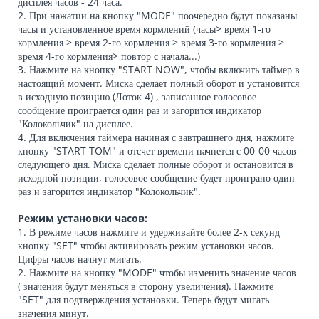
дисплея часов - 24 часа.
2. При нажатии на кнопку "MODE" поочередно будут показаны
часы и установленное время кормлений (часы> время 1-го
кормления > время 2-го кормления > время 3-го кормления >
время 4-го кормления> повтор с начала...)
3. Нажмите на кнопку "START NOW", чтобы включить таймер в
настоящий момент. Миска сделает полный оборот и установится
в исходную позицию (Лоток 4) , записанное голосовое
сообщение проиграется один раз и загорится индикатор
"Колокольчик" на дисплее.
4. Для включения таймера начиная с завтрашнего дня, нажмите
кнопку "START TOM" и отсчет времени начнется с 00-00 часов
следующего дня. Миска сделает полные оборот и остановится в
исходной позиции, голосовое сообщение будет проиграно один
раз и загорится индикатор "Колокольчик".
Режим установки часов:
1. В режиме часов нажмите и удерживайте более 2-х секунд
кнопку "SET" чтобы активировать режим установки часов.
Цифры часов начнут мигать.
2. Нажмите на кнопку "MODE" чтобы изменить значение часов
( значения будут меняться в сторону увеличения). Нажмите
"SET" для подтверждения установки. Теперь будут мигать
значения минут.