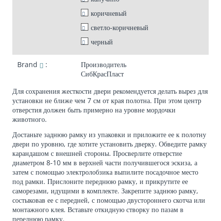
коричневый
светло-коричневый
черный
Brand
:
Производитель
СибКрасПласт
Для сохранения жесткости двери рекомендуется делать вырез для
установки не ближе чем 7 см от края полотна. При этом центр
отверстия должен быть примерно на уровне мордочки
животного.
Достаньте заднюю рамку из упаковки и приложите ее к полотну
двери по уровню, где хотите установить дверку. Обведите рамку
карандашом с внешней стороны. Просверлите отверстие
диаметром 8-10 мм в верхней части получившегося эскиза, а
затем с помощью электролобзика выпилите посадочное место
под рамки. Прислоните переднюю рамку, и прикрутите ее
саморезами, идущими в комплекте. Закрепите заднюю рамку,
состыковав ее с передней, с помощью двустороннего скотча или
монтажного клея. Вставьте откидную створку по пазам в
переднюю рамку.