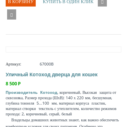
В КОРЗИНУ
КУПИТЬ В ОДИН КЛИК
Артикул:
67000B
Уличный Котоход дверца для кошек
8 500
Р
, коричневый, Высокая
защита от
Производитель
Котоход
сквозняка
, Размер прохода (ШхВ): 140 х 220
мм
, бесшумная,
глубина тоннеля
5...100
мм
,
материал корпуса
пластик,
материал створки
текстиль с утеплителем, количество режимов
прохода: 2, коричневый, серый, белый
Владельцы домашних животных знают, как важно обеспечить
комфортные условия для своих питомцев. Особенно это