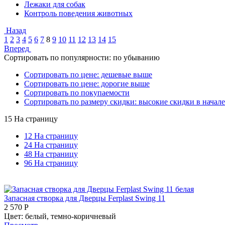
Лежаки для собак
Контроль поведения животных
Назад
1
2
3
4
5
6
7
8
9
10
11
12
13
14
15
Вперед
Сортировать по популярности: по убыванию
Сортировать по цене: дешевые выше
Сортировать по цене: дорогие выше
Сортировать по покупаемости
Сортировать по размеру скидки: высокие скидки в начале
15 На страницу
12 На страницу
24 На страницу
48 На страницу
96 На страницу
Запасная створка для Дверцы Ferplast Swing 11
2 570
Р
Цвет:
белый,
темно-коричневый