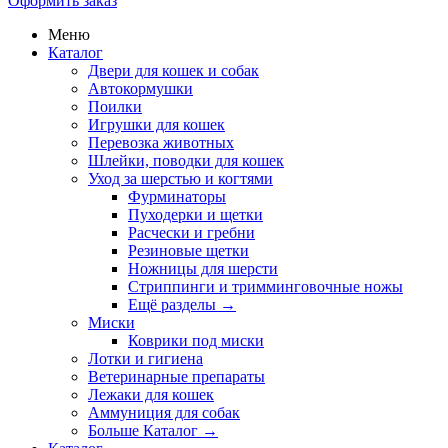
Оформить заказ
Меню
Каталог
Двери для кошек и собак
Автокормушки
Поилки
Игрушки для кошек
Перевозка животных
Шлейки, поводки для кошек
Уход за шерстью и когтями
Фурминаторы
Пуходерки и щетки
Расчески и гребни
Резиновые щетки
Ножницы для шерсти
Стриппинги и тримминговочные ножы
Ещё разделы
→
Миски
Коврики под миски
Лотки и гигиена
Ветеринарные препараты
Лежаки для кошек
Аммуниция для собак
Больше Каталог
→