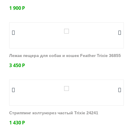
1 900
Р
Лежак пещера для собак и кошек Feather Trixie 36855
3 450
Р
Стриппинг колтунорез частый Trixie 24241
1 430
Р