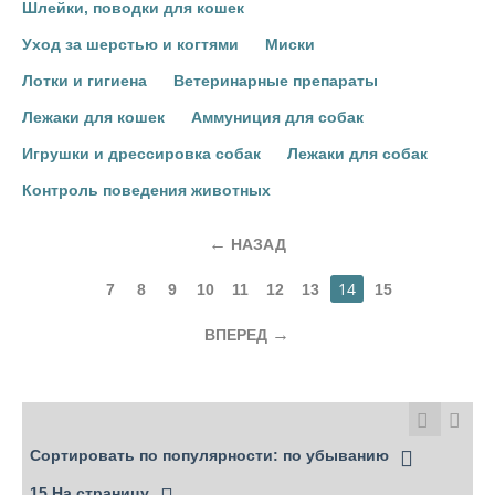
Шлейки, поводки для кошек
Уход за шерстью и когтями
Миски
Лотки и гигиена
Ветеринарные препараты
Лежаки для кошек
Аммуниция для собак
Игрушки и дрессировка собак
Лежаки для собак
Контроль поведения животных
НАЗАД
14
7
8
9
10
11
12
13
15
ВПЕРЕД
Сортировать по популярности: по убыванию
15 На страницу