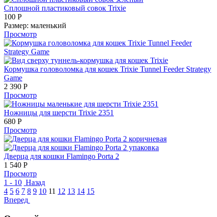
Сплошной пластиковый совок Trixie
100
Р
Размер:
маленький
Просмотр
Кормушка головоломка для кошек Trixie Tunnel Feeder Strategy
Game
2 390
Р
Просмотр
Ножницы для шерсти Trixie 2351
680
Р
Просмотр
Дверца для кошки Flamingo Porta 2
1 540
Р
Просмотр
1 - 10
Назад
4
5
6
7
8
9
10
11
12
13
14
15
Вперед