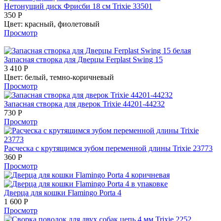
Нетонущий диск Фрисби 18 см Trixie 33501
350
Р
Цвет:
красный,
фиолетовый
Просмотр
Запасная створка для Дверцы Ferplast Swing 15
3 410
Р
Цвет:
белый,
темно-коричневый
Просмотр
Запасная створка для дверок Trixie 44201-44232
730
Р
Просмотр
Расческа с крутящимся зубом переменной длины Trixie 23773
360
Р
Просмотр
Дверца для кошки Flamingo Porta 4
1 600
Р
Просмотр