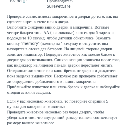
Brand
:
Производитель
SurePetCare
Проверьте совместимость микрочипов и дверки до того, как вы
сделаете вырез в стене или в двери.
Выполните синхронизацию дверки и микрочипа. Вставьте
четыре батареи типа АА (пальчиковые) в отсек для батареек и
подождите 10 секунд, чтобы датчики обнулились. Зажмите
кнопку “memory” (память) на 1 секунду и отпустите, она
находится в отсеке для батареек. На лицевой стороне дверки
замигает индикатор. Подведите животное как можно ближе к
дверке для распознавания. Синхронизация закончена после того,
как индикатор на лицевой панели дверки перестанет мигать.
Отодвиньте животное или ключ-брелок от дверки и дождитесь
пока защелка выдвинется. Несколько раз проверьте срабатывает
ли определение добавленного в память микрочипа.
Приближайте животное или ключ-брелок к дверке и наблюдайте
отодвигается ли защелка.
Если у вас несколько животных, то повторите операции 5
пункта для каждого из животных.
Проведите животное несколько раз через дверку, чтобы
убедиться в том, что внутренний размер тоннеля соответствует
размеру вашего животного.