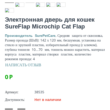
Электронная дверь для кошек
SureFlap Microchip Cat Flap
, Средняя
защита от сквозняка
,
Производитель
SurePetCare
Размер прохода (ШхВ): 142 х 120
мм
, бесшумная, установка на
стекло и хрупкий пластик, избирательный проход (с ключом),
глубина тоннеля
10...70
мм
, тоннель можно нарастить,
материал
корпуса
пластик,
материал створки
пластик, количество
режимов прохода: 4
НАПИСАТЬ ОТЗЫВ
0
Р
Артикул:
38535
Доступность:
Нет в наличии