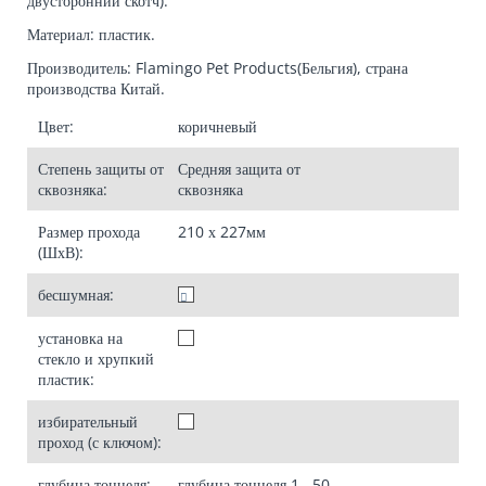
двусторонний скотч).
Материал: пластик.
Производитель: Flamingo Pet Products(Бельгия), страна
производства Китай.
Цвет:
коричневый
Степень защиты от
Средняя
защита от
сквозняка:
сквозняка
Размер прохода
210 х 227
мм
(ШхВ):
бесшумная:
установка на
стекло и хрупкий
пластик:
избирательный
проход (с ключом):
глубина тоннеля:
глубина тоннеля
1...50