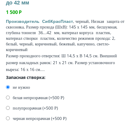
до 42 мм
1 500
Р
, черный, Низкая
защита от
Производитель
СибКрасПласт
сквозняка
, Размер прохода (ШхВ): 145 х 145
мм
, бесшумная,
глубина тоннеля
36...42
мм
,
материал корпуса
пластик,
материал створки
пластик, количество режимов прохода: 2,
белый, черный, коричневый, бежевый, капучино, светло-
коричневый
Размер проходного отверстия: Ш 14,5 х В 14,5 см. Внешний
размер накладных рамок: 21 х 21 см. Размер установочного
выреза: 16 х 16 см....
Запасная створка:
не нужно
белая непрозрачная (+
500
Р
)
полупрозрачная (+
500
Р
)
черная непрозрачная (+
500
Р
)