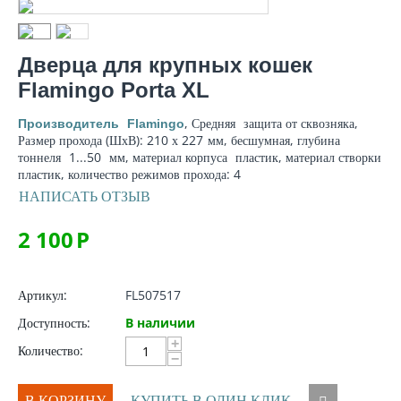
Дверца для крупных кошек
Flamingo Porta XL
, Средняя
защита от сквозняка
,
Производитель
Flamingo
Размер прохода (ШхВ): 210 х 227
мм
, бесшумная,
глубина
тоннеля
1...50
мм
,
материал корпуса
пластик,
материал створки
пластик, количество режимов прохода: 4
НАПИСАТЬ ОТЗЫВ
2 100
Р
Артикул:
FL507517
Доступность:
В наличии
+
Количество:
−
В КОРЗИНУ
КУПИТЬ В ОДИН КЛИК