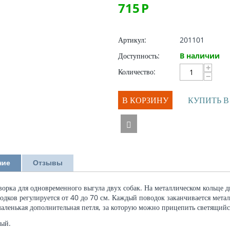
715
Р
Артикул:
201101
Доступность:
В наличии
+
Количество:
−
В КОРЗИНУ
КУПИТЬ В
ние
Отзывы
ворка для одновременного выгула двух собак. На металлическом кольце 
одков регулируется от 40 до 70 см. Каждый поводок заканчивается мета
аленькая дополнительная петля, за которую можно прицепить светящийс
ный.