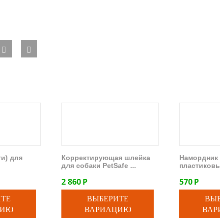
и) для
Корректирующая шлейка
Намордник 
для собаки PetSafe ...
пластиковы
2 860
Р
570
Р
ИТЕ
ВЫБЕРИТЕ
ВЫ
ЦИЮ
ВАРИАЦИЮ
ВАР