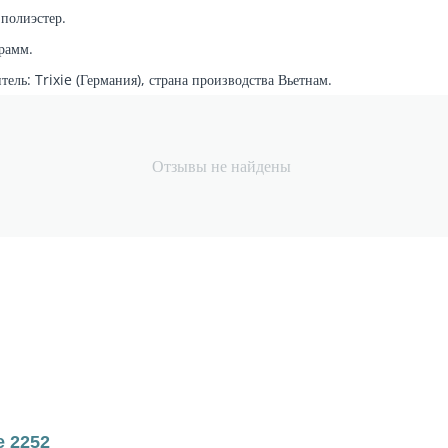
 полиэстер.
грамм.
ель: Trixie (Германия), страна производства Вьетнам.
Отзывы не найдены
e 2252